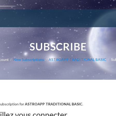
SUBSCRIBE
count
New Subscriptions
ASTROAPP TRADITIONAL BASIC
Su
TIONAL BASIC
subscription for
ASTROAPP TRADITIONAL BASIC
.
llez vous connecter