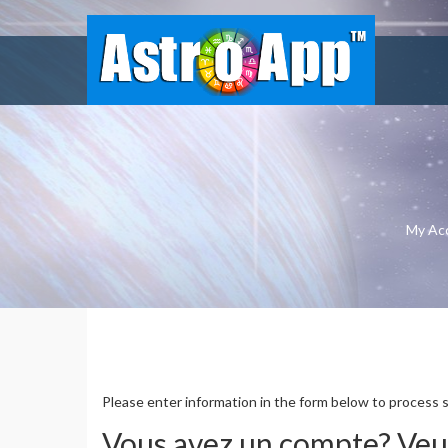
My Ac
Adhésion ASTROAPP TRADI
Please enter information in the form below to process 
Vous avez un compte? Veui