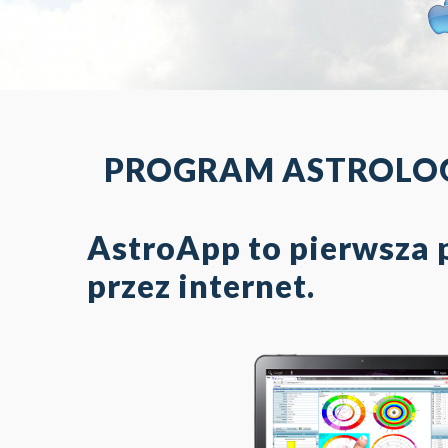
© Free
Joomla! 3 Modules
- by
VinaGecko.com
PROGRAM ASTROLOG
AstroApp to pierwsza p
przez internet.