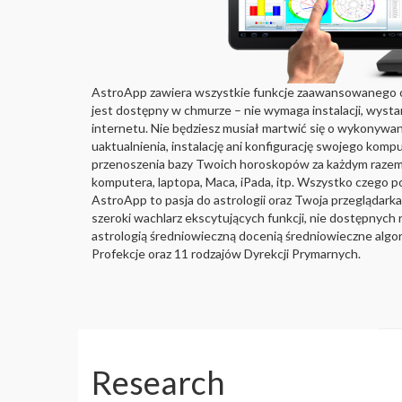
AstroApp zawiera wszystkie funkcje zaawansowanego o
jest dostępny w chmurze – nie wymaga instalacji, wyst
internetu. Nie będziesz musiał martwić się o wykonywa
uaktualnienia, instalację ani konfigurację swojego komp
przenoszenia bazy Twoich horoskopów za każdym raze
komputera, laptopa, Maca, iPada, itp. Wszystko czego 
AstroApp to pasja do astrologii oraz Twoja przeglądar
szeroki wachlarz ekscytujących funkcji, nie dostępnych n
astrologią średniowieczną docenią średniowieczne algo
Profekcje oraz 11 rodzajów Dyrekcji Prymarnych.
Research