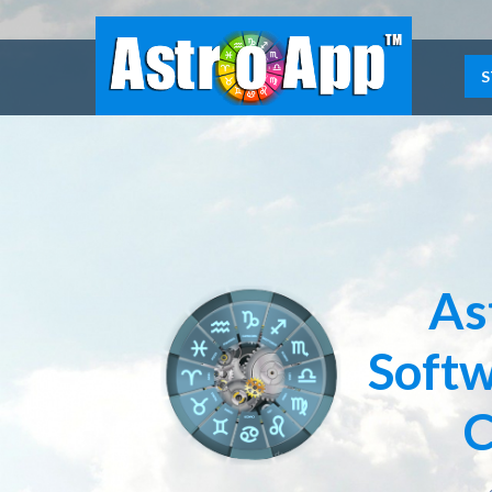
S
As
Softw
C