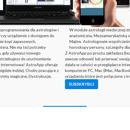
programowania dla astrologów i
W module astrologii medycznej do
arczy urządzenie z dostępem do
anatomiczna. Mezoamerykańską sz
nie kopi zapasowych,
Majów. Astrologowie współcześni 
utera. Nie ma też potrzeby
horoskopy persony, szczegóły dla 
m, gdy używasz nowego
Z AstroApp po prostu zakładasz Be
potrzebujesz do uruchomienia
zawsze odnowić lub przerwać swoj
ka internetowa! AstroApp oferuje
działa w całości w przeglądarce in
igdzie indziej. Osoby pracujące z
komputerze PC, Mac (iMac, MacBook i
rytmy magiczne, Dystrybucje,
urządzeniu które jest połączone z i
SUBSKRYBUJ