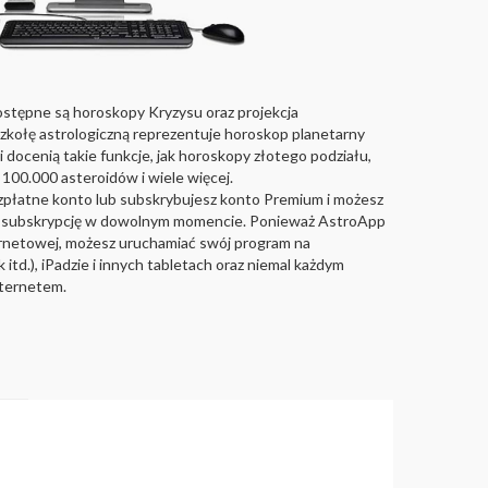
stępne są horoskopy Kryzysu oraz projekcja
kołę astrologiczną reprezentuje horoskop planetarny
docenią takie funkcje, jak horoskopy złotego podziału,
100.000 asteroidów i wiele więcej.
zpłatne konto lub subskrybujesz konto Premium i możesz
ą subskrypcję w dowolnym momencie. Ponieważ AstroApp
ternetowej, możesz uruchamiać swój program na
td.), iPadzie i innych tabletach oraz niemal każdym
nternetem.