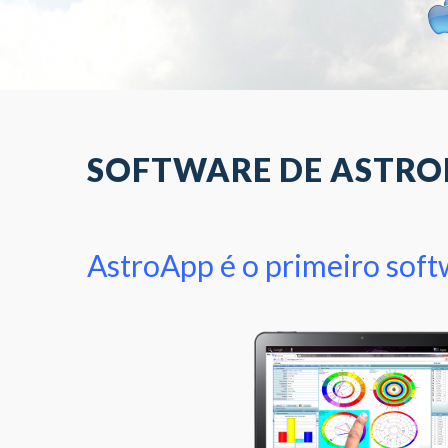
© Free
Joomla! 3 Modules
- by
VinaGecko.com
SOFTWARE DE ASTRO
AstroApp é o primeiro softw