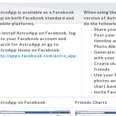
troApp is available as a Facebook
When using th
pp on both Facebook standard and
version of Ast
obile platforms.
do the followin
Share you
 install AstroApp on Facebook, log
Post your
n to your Facebook account and
timeline a
arch for AstroApp or go to
Photo Al
stroApp Home on Facebook:
Generate 
ttp://apps.facebook.com/astro_app
with your
Create ch
friends
Use your 
photos an
chart bac
Invite Fa
stroApp on Facebook
Friends Charts