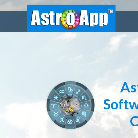
As
Softw
C