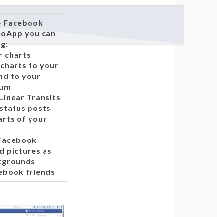
e Facebook
roApp you can
g:
r charts
 charts to your
nd to your
bum
Linear Transits
 status posts
arts of your
Facebook
d pictures as
kgrounds
cebook friends