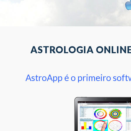
© Free
Joomla! 3 Modules
- by
VinaGecko.com
ASTROLOGIA ONLIN
AstroApp é o primeiro softw