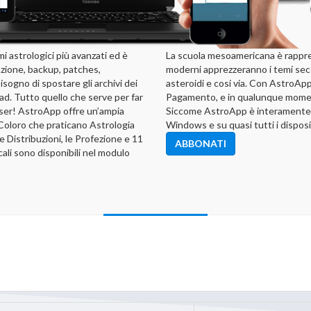
 astrologici più avanzati ed è
La scuola mesoamericana è rappre
azione, backup, patches,
moderni apprezzeranno i temi seco
sogno di spostare gli archivi dei
asteroidi e cosi via. Con AstroA
ad. Tutto quello che serve per far
Pagamento, e in qualunque momen
wser! AstroApp offre un’ampia
Siccome AstroApp è interamente o
. Coloro che praticano Astrologia
Windows e su quasi tutti i dispos
e Distribuzioni, le Profezione e 11
ABBONATI
acali sono disponibili nel modulo