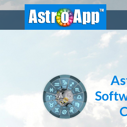
As
Softw
C