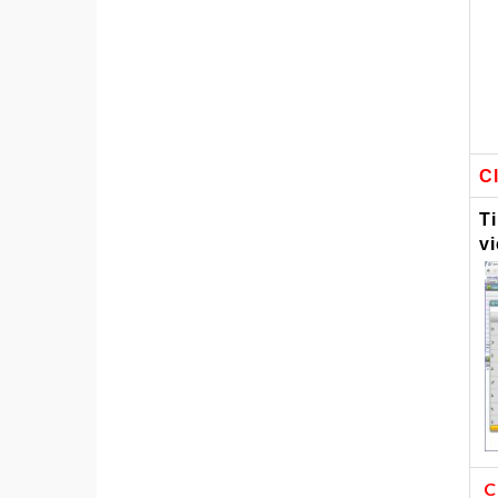
C
T
v
C