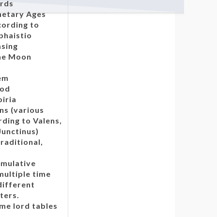
ords
netary Ages
cording to
phaistio
asing
he Moon
em
hod
iria
ns (various
ding to Valens,
Junctinus)
raditional,
umulative
multiple time
different
ters.
ime lord tables