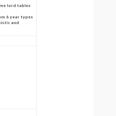
ime lord tables
rom 6 year types
istic and