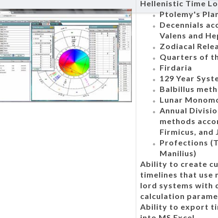
Hellenistic Time L
Ptolemy's Pla
Decennials ac
Valens and He
Zodiacal Rele
Quarters of t
Firdaria
129 Year Syst
Balbillus met
Lunar Monomo
Annual Divisio
methods accor
Firmicus, and 
Profections (T
Manilius)
Ability to create c
timelines that use 
lord systems with 
calculation parame
Ability to export t
into MS Excel.