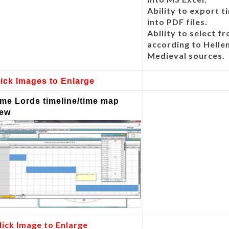
Ability to export t
into PDF files.
Ability to select f
according to Hellen
Medieval sources.
lick Images to Enlarge
ime Lords timeline/time map
iew
lick Image to Enlarge