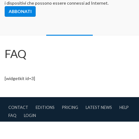
i dispositivi che possono essere connessi ad Internet.
ABBONATI
FAQ
[widgetkit id=3]
CONTACT
EDITIONS
PRICING
LATEST NEWS
HELP
FAQ
LOGIN
CONTRIBUTIONS
TERMS OF USE
PRIVACY POLICY
Copyright © 2007-2026 AstroApp All Rights Reserved