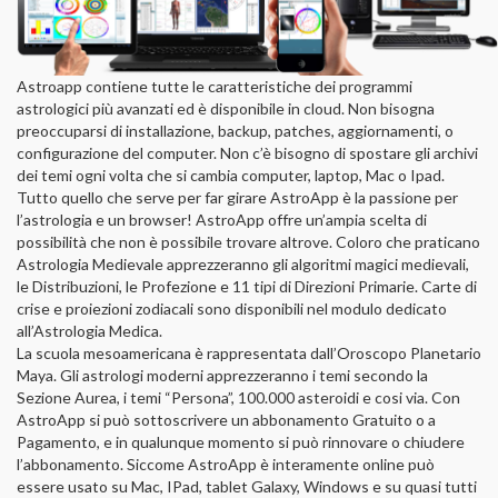
Astroapp contiene tutte le caratteristiche dei programmi
astrologici più avanzati ed è disponibile in cloud. Non bisogna
preoccuparsi di installazione, backup, patches, aggiornamenti, o
configurazione del computer. Non c’è bisogno di spostare gli archivi
dei temi ogni volta che si cambia computer, laptop, Mac o Ipad.
Tutto quello che serve per far girare AstroApp è la passione per
l’astrologia e un browser! AstroApp offre un’ampia scelta di
possibilità che non è possibile trovare altrove. Coloro che praticano
Astrologia Medievale apprezzeranno gli algoritmi magici medievali,
le Distribuzioni, le Profezione e 11 tipi di Direzioni Primarie. Carte di
crise e proiezioni zodiacali sono disponibili nel modulo dedicato
all’Astrologia Medica.
La scuola mesoamericana è rappresentata dall’Oroscopo Planetario
Maya. Gli astrologi moderni apprezzeranno i temi secondo la
Sezione Aurea, i temi “Persona”, 100.000 asteroidi e cosi via. Con
AstroApp si può sottoscrivere un abbonamento Gratuito o a
Pagamento, e in qualunque momento si può rinnovare o chiudere
l’abbonamento. Siccome AstroApp è interamente online può
essere usato su Mac, IPad, tablet Galaxy, Windows e su quasi tutti